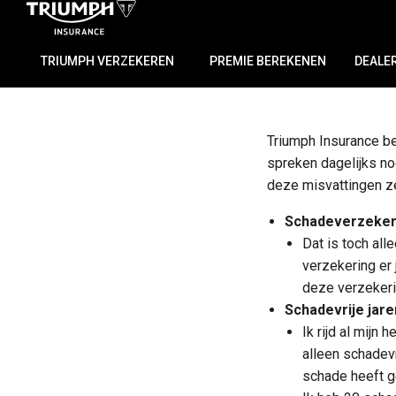
TRIUMPH VERZEKEREN
PREMIE BEREKENEN
DEALE
Triumph Insurance bes
spreken dagelijks nog
deze misvattingen zet
Schadeverzeker
Dat is toch all
verzekering er 
deze verzekeri
Schadevrije jare
Ik rijd al mijn 
alleen schadevr
schade heeft g