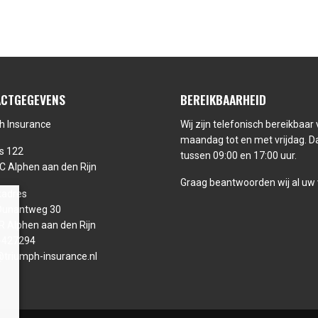
CTGEGEVENS
BEREIKBAARHEID
h Insurance
Wij zijn telefonisch bereikbaar
maandag tot en met vrijdag. Da
s 122
tussen 09:00 en 17:00 uur.
C Alphen aan den Rijn
Graag beantwoorden wij al uw
adres
Dunantweg 30
R Alphen aan den Rijn
-427294
@triumph-insurance.nl