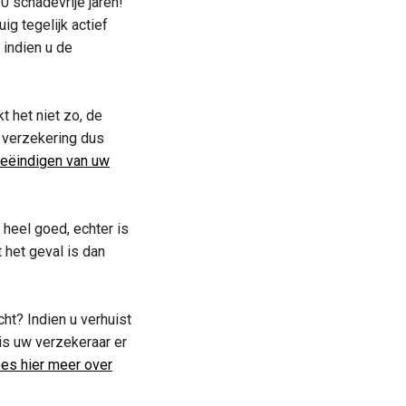
0 schadevrije jaren!
ig tegelijk actief
 indien u de
t het niet zo, de
e verzekering dus
beëindigen van uw
 heel goed, echter is
t het geval is dan
cht? Indien u verhuist
is uw verzekeraar er
es hier meer over