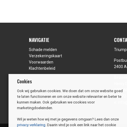
NAVIGATIE
CONTA
Schade melden
Triump
Verzekeringskaart
Postbu
Voorwaarden
2400 A
Klachtenbeleid
Bezoek
Cookies
Henry 
2402 N
Ook wij gebruiken cookies. We doen dat om onze website goed
t:
0172
te laten functioneren en om onze website relevanter en beter te
e:
info
kunnen maken. Ook gebruiken we cookies voor
marketingdoeleinden.
Wil je weten hoe wij met je gegevens omgaan? Lees dan onze
privacy verklaring
. Daarin vind je ook een link naar het cookie