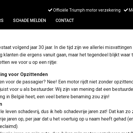
Officiële Triumph motor verzekering
Me
RS
SCHADE MELDEN
CONTACT
taat volgend jaar 30 jaar. In die tijd zijn we allerlei misvattin
 klanten die ergens vanuit gaan, maar het tegendeel blijkt waar te
ten we voor u op een rijtje:
ing voor Opzittenden
een voor de passagier? Nee! Een motor rijdt niet zonder opzitten
juist voor u als bestuurder. Wij zijn van mening dat een bestuurd
ng in België heet, een veel betere benaming zou zijn!
n
hele leven schadevrij, dus ik heb schadevrije jaren zat! Dat kan zo
ije jaren op, per jaar dat u het voertuig op u naam heeft gehad (en
eclaimd).