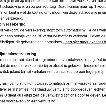
evrije jaren op mijn auto, dus ik kan mijn motor verzekeren met 2
 schadevrije jaren op per voertuig. Deze kunnen maar op 1 voertu
evallen kunt u wel de korting ontvangen van deze schadevrije jaren
en verzekerd.
orverzekering
or verkocht, de verzekering stopt toch automatisch? Helaas werk
jgt geen seintje van de RDW dat de motor is verkocht. U dient d
beëindigen, dit gebeurt niet automatisch.
Lees hier meer over het 
ijstandsverzekering
mene rechtsbijstand bij mijn inboedel-/opstalverzekering. Dat is
dat de module verkeer hierbij expliciet is gekozen. Indien dit nie
chtsbijstand bij het verhalen van een schade op een tegenpartij.
, mijn verhuizing komt toch automatisch bij mijn verzekeraar tere
diverse instanties inderdaad uw verhuizing doorgegeven, echter 
an. U dient dus altijd zelf de verhuizing aan ons door te geven.
Le
 het doorgeven van een verhuizing.