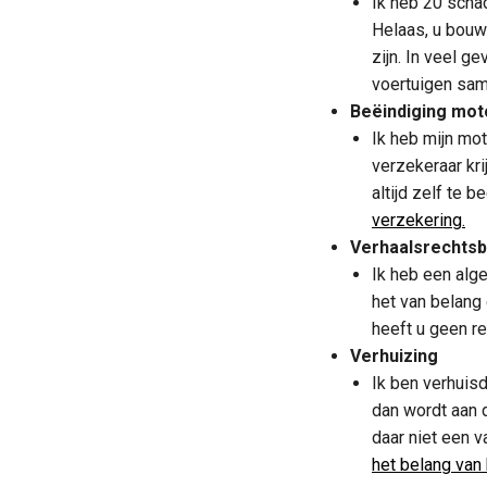
Ik heb 20 schad
Helaas, u bouwt
zijn. In veel g
voertuigen sam
Beëindiging mot
Ik heb mijn mot
verzekeraar kri
altijd zelf te 
verzekering.
Verhaalsrechtsb
Ik heb een alge
het van belang 
heeft u geen re
Verhuizing
Ik ben verhuisd
dan wordt aan 
daar niet een v
het belang van