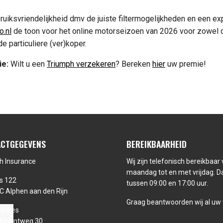
uiksvriendelijkheid dmv de juiste filtermogelijkheden en een ex
o.nl
de toon voor het online motorseizoen van 2026 voor zowel 
e particuliere (ver)koper.
ie:
Wilt u een
Triumph verzekeren
? Bereken
hier
uw premie!
CTGEGEVENS
BEREIKBAARHEID
h Insurance
Wij zijn telefonisch bereikbaar
maandag tot en met vrijdag. Da
s 122
tussen 09:00 en 17:00 uur.
C Alphen aan den Rijn
Graag beantwoorden wij al uw
adres
Dunantweg 30