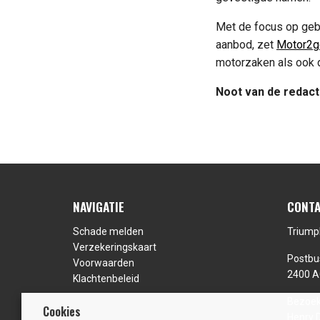
Met de focus op gebr
aanbod, zet
Motor2g
motorzaken als ook d
Noot van de redact
NAVIGATIE
CONTA
Schade melden
Triump
Verzekeringskaart
Postbu
Voorwaarden
2400 A
Klachtenbeleid
Bezoek
Cookies
Henry 