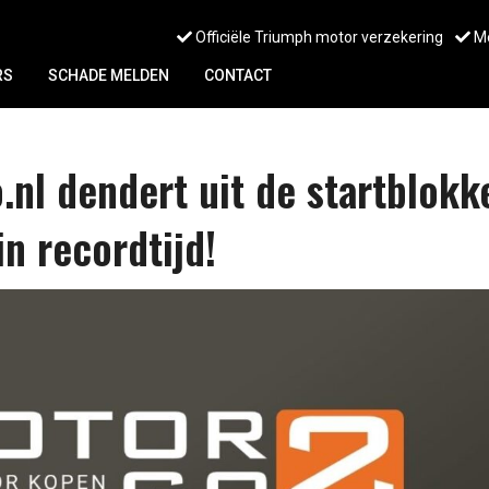
Officiële Triumph motor verzekering
Me
RS
SCHADE MELDEN
CONTACT
nl dendert uit de startblokk
n recordtijd!