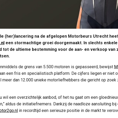
le (her)lancering na de afgelopen Motorbeurs Utrecht heef
.nl
een stormachtige groei doorgemaakt. In slechts enkele 
d tot de ultieme bestemming voor de aan- en verkoop van 
tsen.
inmiddels de grens van 5.500 motoren is gepasseerd, bewijst
M
n een fris en specialistisch platform. De cijfers liegen er niet 
l meer dan 12.000 unieke motorliefhebbers die gericht op zoek z
nu wil een overzichtelijk aanbod, of het nu gaat om een gloednie
,” aldus de initiatiefnemers. Dankzij de naadloze aansluiting bi
tor2go.nl
in recordtijd een serieuze positie in de markt te vero