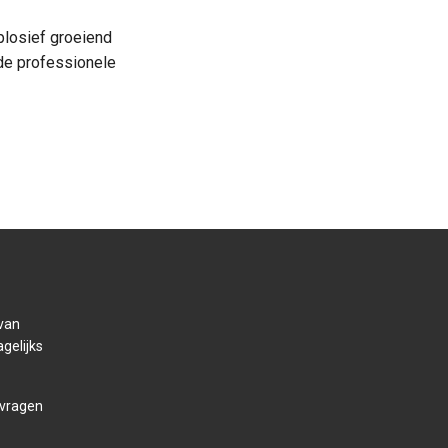
plosief groeiend
de professionele
 van
gelijks
 vragen