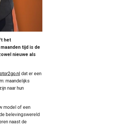
t het
maanden tijd is de
zowel nieuwe als
otor2go.nl
dat er een
om: maandelijks
ijn naar hun
uw model of een
j de belevingswereld
veren naast de