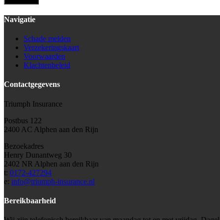
Navigatie
Schade melden
Verzekeringskaart
Voorwaarden
Klachtenbeleid
Contactgegevens
Triumph Insurance
Postbus 122
2400 AC Alphen aan den Rijn
Bezoekadres
Henry Dunantweg 30
2402 NR Alphen aan den Rijn
t:
0172-427294
e:
info@triumph-insurance.nl
Bereikbaarheid
Wij zijn telefonisch bereikbaar van maandag tot en met vrijdag. Dagel