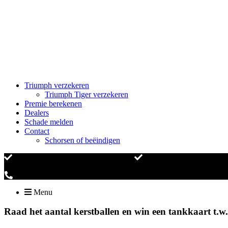
Triumph verzekeren
Triumph Tiger verzekeren
Premie berekenen
Dealers
Schade melden
Contact
Schorsen of beëindigen
Officiële Triumph motor verzekering
Meer dan 30 jaar ervarin
0172 - 427 294
Menu
Raad het aantal kerstballen en win een tankkaart t.w.