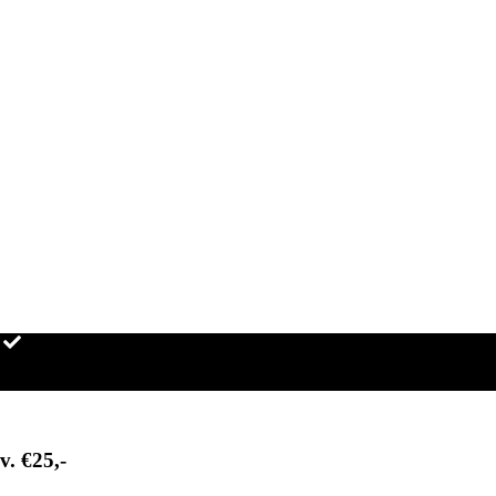
g
Uitstekende service
v. €25,-