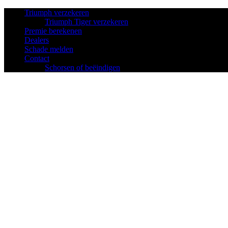
Triumph verzekeren
Triumph Tiger verzekeren
Premie berekenen
Dealers
Schade melden
Contact
Schorsen of beëindigen