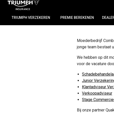
TRIUMPH VERZEKEREN
PREMIE BEREKENEN
DEALE
Moederbedrijf Combi 
jonge team bestaat u
We hebben op dit mom
voor de vacature do
Schadebehandelaa
Junior Verzekerin
Klantadviseur Ve
Verkoopadviseur
Stage Commercie
Bij onze partner Qua