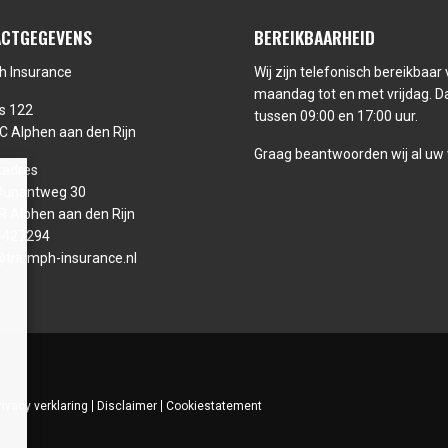
CTGEGEVENS
BEREIKBAARHEID
h Insurance
Wij zijn telefonisch bereikbaar
maandag tot en met vrijdag. Da
s 122
tussen 09:00 en 17:00 uur.
C Alphen aan den Rijn
Graag beantwoorden wij al uw
adres
Dunantweg 30
R Alphen aan den Rijn
-427294
@triumph-insurance.nl
rivacy verklaring
Disclaimer
Cookiestatement