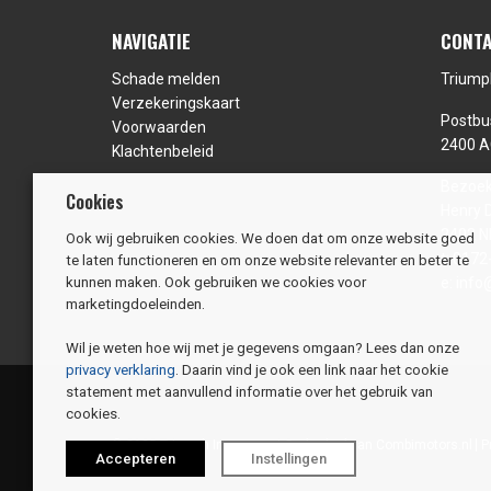
NAVIGATIE
CONTA
Schade melden
Triump
Verzekeringskaart
Postbu
Voorwaarden
2400 A
Klachtenbeleid
Bezoek
Cookies
Henry 
2402 N
Ook wij gebruiken cookies. We doen dat om onze website goed
t:
0172
te laten functioneren en om onze website relevanter en beter te
e:
info
kunnen maken. Ook gebruiken we cookies voor
marketingdoeleinden.
Wil je weten hoe wij met je gegevens omgaan? Lees dan onze
privacy verklaring
. Daarin vind je ook een link naar het cookie
statement met aanvullend informatie over het gebruik van
cookies.
© 2025 Triumph Insurance | Onderdeel van
Combimotors.nl
P
Accepteren
Instellingen