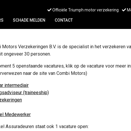
Officiële Triumph motor verzekering
Me
RS
SCHADE MELDEN
CONTACT
Motors Verzekeringen B.V. is de specialist in het verzekeren v
it ongeveer 30 personen.
ent 5 openstaande vacatures, klik op de vacature voor meer in
orverwezen naar de site van Combi Motors)
r intermediair
gsadviseur (traineeship)
rzekeringen
el Medewerker
kel Assuradeuren staat ook 1 vacature open: